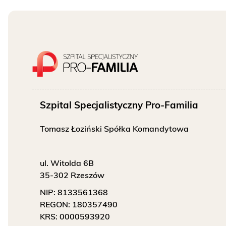
O NAS
KONTAKT
ONKOLOGIA
STOMATOLOGIA
Szpital Specjalistyczny Pro-Familia
SZUKAJ
Tomasz Łoziński Spółka Komandytowa
ul. Witolda 6B
Bezpłatne badania laboratoryjne
35-302 Rzeszów
przez cały okres trwania ciąży
NIP:
8133561368
REGON:
180357490
KRS:
0000593920