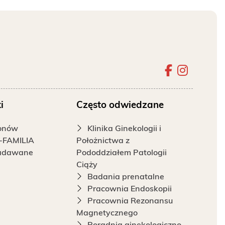
Szpital 
Szpita
i
Często odwiedzane
fonów
Klinika Ginekologii i
-FAMILIA
Położnictwa z
zadawane
Pododdziałem Patologii
Ciąży
Badania prenatalne
Pracownia Endoskopii
Pracownia Rezonansu
Magnetycznego
Poradnia ginekologiczno