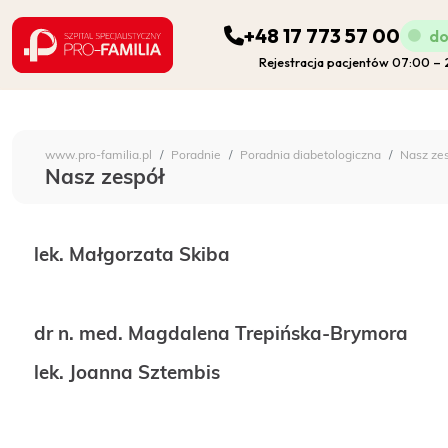
+48 17 773 57 00
do
Rejestracja pacjentów 07:00 –
ODDZIAŁY
Szpital Specjalistyczny 
www.pro-familia.pl
Poradnie
Poradnia diabetologiczna
Nasz ze
PORADNIE
Nasz zespół
FIZJOTERAPIA
lek. Małgorzata Skiba
DIAGNOSTYKA
dr n. med. Magdalena Trepińska-Brymora
POZOSTAŁA DZIAŁALNOŚĆ SZPITALA
lek. Joanna Sztembis
DLA PACJENTA