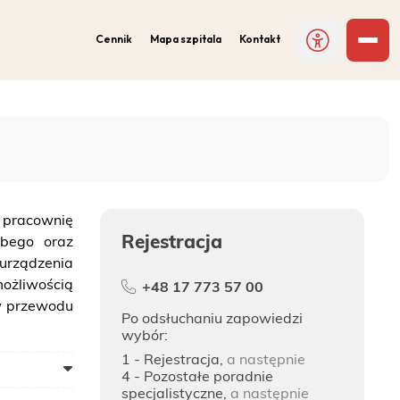
Cennik
Mapa szpitala
Kontakt
ą pracownię
Rejestracja
ubego oraz
urządzenia
ożliwością
+48 17 773 57 00
ów przewodu
Po odsłuchaniu zapowiedzi
wybór:
1 - Rejestracja,
a następnie
4 - Pozostałe poradnie
specjalistyczne,
a następnie