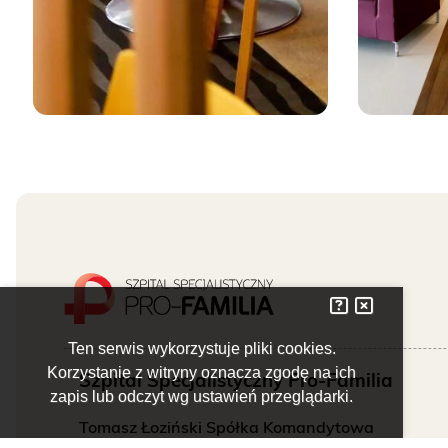
Ten serwis wykorzystuje pliki cookies.
Korzystanie z witryny oznacza zgodę na ich
Szpital Specjalistyczny Pro-Familia
Informacje o 
Zamknij komu
zapis lub odczyt wg ustawień przeglądarki.
Tomasz Łoziński Spółka Komandytowa