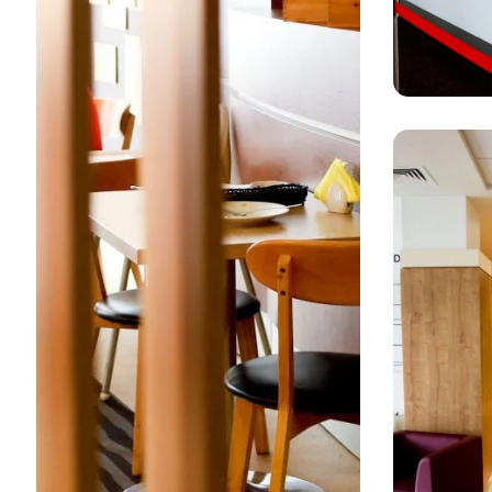
Pracownia Mammografii
/s
bezpłatne badanie piersi
Badania prenatalne
wczesna diagnostyka
Przyjęcie do szpitala
Bądź przygotowany