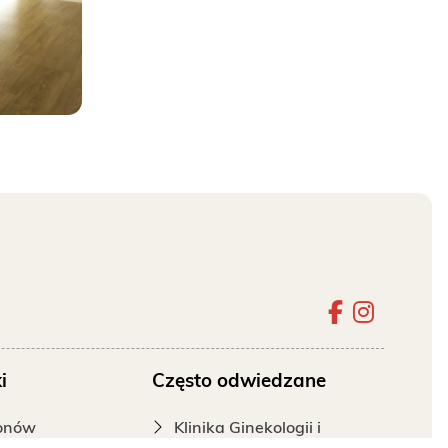
Szpital 
Szpita
i
Często odwiedzane
fonów
Klinika Ginekologii i