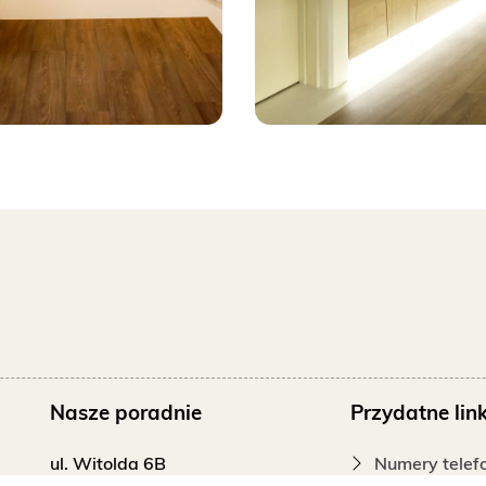
Nasze poradnie
Przydatne link
ciasteczkach
nikat
ul. Witolda 6B
Numery tele