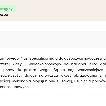
stępny
 20:00
Pro-Familia
armowego. Nasi specjaliści maja do dyspozycji nowoczesn
ższej klasy - wideokolonoskopy do badania jelita gr
a przewodu pokarmowego. Są to najnowocześniejsze 
zdzielczości, dające najwyższą jakość obrazowania z m
ością wykonania biopsji błony śluzowej, usunięcia polip
 endoskopowych.