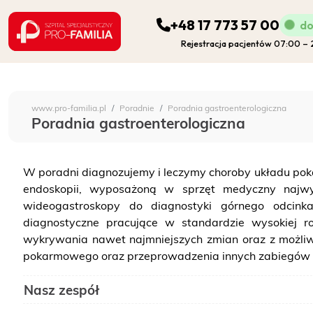
+48 17 773 57 00
do
Rejestracja pacjentów 07:00 –
ODDZIAŁY
Szpital Specjalistyczny 
www.pro-familia.pl
Poradnie
Poradnia gastroenterologiczna
PORADNIE
Poradnia gastroenterologiczna
FIZJOTERAPIA
W poradni diagnozujemy i leczymy choroby układu pok
endoskopii, wyposażoną w sprzęt medyczny najwy
DIAGNOSTYKA
wideogastroskopy do diagnostyki górnego odcink
diagnostyczne pracujące w standardzie wysokiej ro
wykrywania nawet najmniejszych zmian oraz z możliw
POZOSTAŁA DZIAŁALNOŚĆ SZPITALA
pokarmowego oraz przeprowadzenia innych zabiegów
DLA PACJENTA
Nasz zespół