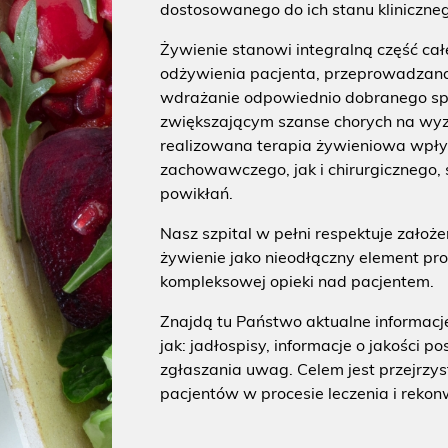
dostosowanego do ich stanu kliniczne
Żywienie stanowi integralną część ca
odżywienia pacjenta, przeprowadzana j
wdrażanie odpowiednio dobranego sp
zwiększającym szanse chorych na wy
realizowana terapia żywieniowa wpły
zachowawczego, jak i chirurgicznego, s
powikłań.
Nasz szpital w pełni respektuje założ
żywienie jako nieodłączny element pr
kompleksowej opieki nad pacjentem.
Znajdą tu Państwo aktualne informacj
jak: jadłospisy, informacje o jakości 
zgłaszania uwag. Celem jest przejrzy
pacjentów w procesie leczenia i rekon