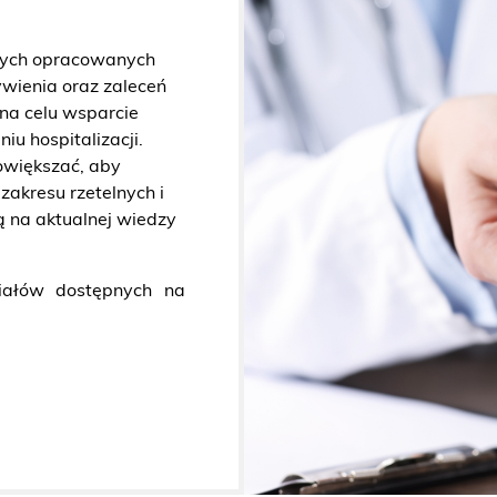
nych opracowanych
wienia oraz zaleceń
na celu wsparcie
iu hospitalizacji.
owiększać, aby
akresu rzetelnych i
są na aktualnej wiedzy
iałów dostępnych na