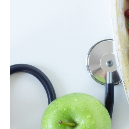
O NAS
KONTAKT
ONKOLOGIA
STOMATOLOGIA
SZUKAJ
Bezpłatne badania laboratoryjne
przez cały okres trwania ciąży