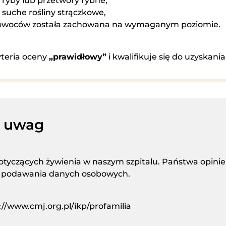
ryby lub przetwory rybne,
suche rośliny strączkowe,
 owoców została zachowana na wymaganym poziomie.
yteria oceny
„prawidłowy”
i kwalifikuje się do uzyskania
h uwag
yczących żywienia w naszym szpitalu. Państwa opinie 
ga podawania danych osobowych.
://www.cmj.org.pl/ikp/profamilia