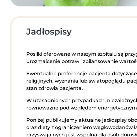
Pracownia Mammografii
/s
bezpłatne badanie piersi
Jadłospisy
Posiłki oferowane w naszym szpitalu są pr
Badania prenatalne
urozmaicenie potraw i zbilansowanie wartoś
wczesna diagnostyka
Ewentualne preferencje pacjenta dotyczące
religijnych, wyznania lub światopoglądu pac
stan zdrowia pacjenta.
W uzasadnionych przypadkach, niezależnych
Przyjęcie do szpitala
równoważne pod względem energetycznym i
Bądź przygotowany
Poniżej publikujemy aktualne jadłospisy obo
oraz diety z ograniczeniem węglowodanów ł
przyswajalnych jest wspólna dla osób dorosły