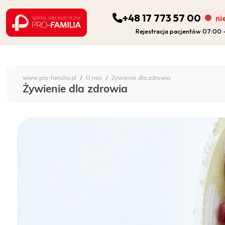
+48 17 773 57 00
ni
Rejestracja pacjentów 07:00
ODDZIAŁY
Szpital Specjalistyczny 
www.pro-familia.pl
O nas
Żywienie dla zdrowia
PORADNIE
Żywienie dla zdrowia
FIZJOTERAPIA
DIAGNOSTYKA
POZOSTAŁA DZIAŁALNOŚĆ SZPITALA
DLA PACJENTA