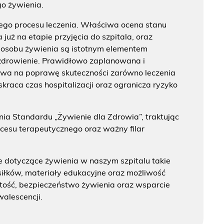
go żywienia.
łego procesu leczenia. Właściwa ocena stanu
uż na etapie przyjęcia do szpitala, oraz
osobu żywienia są istotnym elementem
zdrowienie. Prawidłowo zaplanowana i
wa na poprawę skuteczności zarówno leczenia
kraca czas hospitalizacji oraz ogranicza ryzyko
enia Standardu „Żywienie dla Zdrowia”, traktując
ocesu terapeutycznego oraz ważny filar
e dotyczące żywienia w naszym szpitalu takie
posiłków, materiały edukacyjne oraz możliwość
stość, bezpieczeństwo żywienia oraz wsparcie
walescencji.