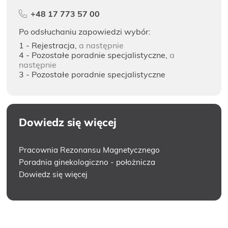
bezpłatne badanie piersi
+48 17 773 57 00
Po odsłuchaniu zapowiedzi wybór:
1 - Rejestracja,
a następnie
4 - Pozostałe poradnie specjalistyczne,
a
Badania prenatalne
następnie
wczesna diagnostyka
3 - Pozostałe poradnie specjalistyczne
Dowiedz się więcej
Przyjęcie do szpitala
Bądź przygotowany
Pracownia Rezonansu Magnetycznego
Poradnia ginekologiczno - położnicza
Dowiedz się więcej