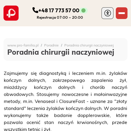
+48 17 773 57 00
Rejestracja 07:00 – 20:00
ODDZIAŁY
Szpital Specjalistyczny 
www.pro-familia.pl
Poradnie
Poradnia chirurgii naczyniowej
PORADNIE
Poradnia chirurgii naczyniowej
FIZJOTERAPIA
Zajmujemy się diagnostyką i leczeniem m.in. żylaków
kończyn dolnych, zakrzepowego zapalenia żył,
DIAGNOSTYKA
miażdżycy kończyn dolnych i chorób naczyń
obwodowych. Stosujemy nowoczesne i małoinwazyjne
POZOSTAŁA DZIAŁALNOŚĆ SZPITALA
metody, m.in. Venaseal i ClosureFast - uznane za "złoty
standard" leczenia żylaków kończyn dolnych. W poradni
wykonujemy także badanie dopplerowskie, które
DLA PACJENTA
pozwala ocenić stan naczyń krwionośnych, przede
wszystkim tętnic i żył.