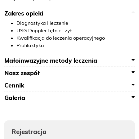
O NAS
Zakres opieki
KONTAKT
Diagnostyka i leczenie
USG Doppler tętnic i żył
Kwalifikacja do leczenia operacyjnego
ONKOLOGIA
Profilaktyka
STOMATOLOGIA
Małoinwazyjne metody leczenia
Nasz zespół
SZUKAJ
Cennik
Galeria
Bezpłatne badania laboratoryjne
przez cały okres trwania ciąży
Rejestracja
Pracownia Mammografii
/s