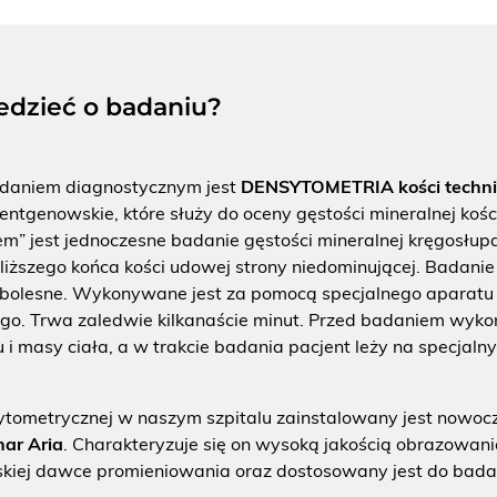
edzieć o badaniu?
da­niem dia­gno­stycz­nym jest
DEN­SY­TO­ME­TRIA kości tech­ni
rent­ge­now­skie, które służy do oceny gę­sto­ści mi­ne­ral­nej kośc
” jest jed­no­cze­sne ba­da­nie gę­sto­ści mi­ne­ral­nej krę­go­słu­p
iż­sze­go końca kości udo­wej stro­ny nie­do­mi­nu­ją­cej. Ba­da­nie
z­bo­le­sne. Wy­ko­ny­wa­ne jest za po­mo­cą spe­cjal­ne­go apa­ra­tu
e­go. Trwa za­le­d­wie kil­ka­na­ście minut. Przed ba­da­niem wy­ko­
 i masy ciała, a w trak­cie ba­da­nia pa­cjent leży na spe­cjal­n
to­me­trycz­nej w na­szym szpi­ta­lu za­in­sta­lo­wa­ny jest no­wo­c
nar Aria
. Cha­rak­teryzuje się on wy­so­ką ja­ko­ścią ob­ra­zo­wa­n
­skiej dawce pro­mie­nio­wa­nia oraz do­sto­so­wa­ny jest do ba­da