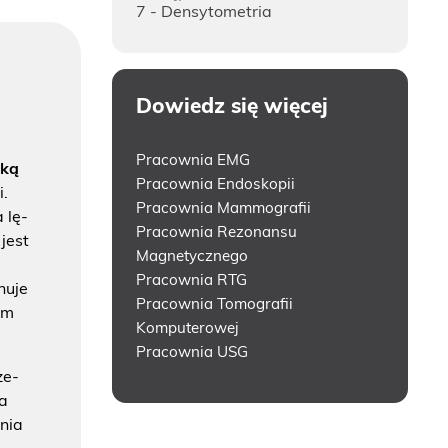
7 - Densytometria
Dowiedz się więcej
Pracownia EMG
­ką
Pracownia Endoskopii
i.
Pracownia Mammografii
a lę­
Pracownia Rezonansu
 jest
Magnetycznego
Pracownia RTG
nu­je
Pracownia Tomografii
ym
Komputerowej
Pracownia USG
ze­
ia
­nia