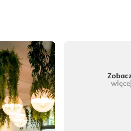
Zobac
więce