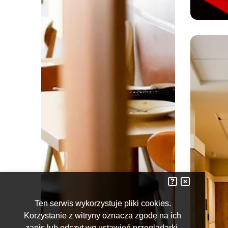
Ten serwis wykorzystuje pliki cookies.
Korzystanie z witryny oznacza zgodę na ich
Informacje o 
Zamknij komu
zapis lub odczyt wg ustawień przeglądarki.