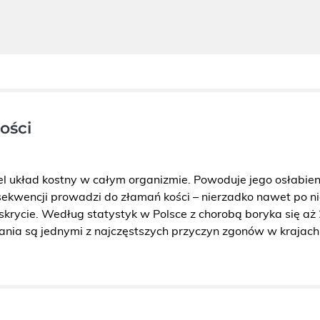
ości
el układ kost­ny w całym or­ga­ni­zmie. Po­wo­du­je jego osła­bie­n
e­kwen­cji pro­wa­dzi do zła­mań kości – nie­rzad­ko nawet po n
ry­cie. We­dług sta­ty­styk w Pol­sce z cho­ro­bą bo­ry­ka się aż
a­nia są jed­ny­mi z naj­częst­szych przy­czyn zgo­nów w kra­jach