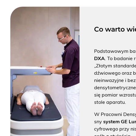
O NAS
KONTAKT
Co warto wi
ONKOLOGIA
Pod­sta­wo­wym ba­
STOMATOLOGIA
DXA
. To ba­da­nie 
„Zło­tym stan­dar­dem
SZUKAJ
dź­wio­we­go oraz bl
nie­in­wa­zyj­ne i be
den­sy­to­me­trycz­n
się po­miar wzro­stu
stole apa­ra­tu.
Bezpłatne badania laboratoryjne
przez cały okres trwania ciąży
W Pra­cow­ni Den­sy­
sny
sys­tem GE Lu
cy­fro­we­go przy ni