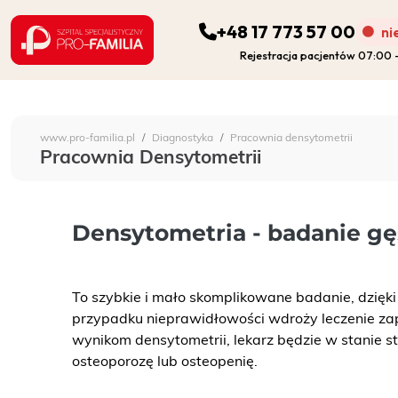
+48 17 773 57 00
ni
Rejestracja pacjentów 07:00
ODDZIAŁY
Szpital Specjalistyczny 
www.pro-familia.pl
Diagnostyka
Pracownia densytometrii
PORADNIE
Pracownia Densytometrii
FIZJOTERAPIA
Densytometria - badanie gę
DIAGNOSTYKA
To szybkie i mało skompl
ikowane badanie, dzięki
POZOSTAŁA DZIAŁALNOŚĆ SZPITALA
przypadku nieprawidłowości wdroży leczenie zap
wynikom densytometrii, lekarz będzie w stanie s
DLA PACJENTA
osteoporozę lub osteopenię.