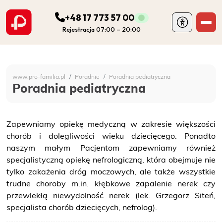
+48 17 773 57 00
Rejestracja 07:00 – 20:00
ODDZIAŁY
Szpital Specjalistyczny 
www.pro-familia.pl
Poradnie
Poradnia pediatryczna
PORADNIE
Poradnia pediatryczna
FIZJOTERAPIA
Zapewniamy opiekę medyczną w zakresie większości
chorób i dolegliwości wieku dziecięcego. Ponadto
DIAGNOSTYKA
naszym małym Pacjentom zapewniamy również
specjalistyczną opiekę nefrologiczną, która obejmuje nie
POZOSTAŁA DZIAŁALNOŚĆ SZPITALA
tylko zakażenia dróg moczowych, ale także wszystkie
trudne choroby m.in. kłębkowe zapalenie nerek czy
przewlekłą niewydolność nerek (lek. Grzegorz Siteń,
DLA PACJENTA
specjalista chorób dziecięcych, nefrolog).