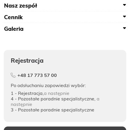
O NAS
Nasz zespół
Cennik
KONTAKT
Galeria
ONKOLOGIA
STOMATOLOGIA
Rejestracja
SZUKAJ
+48 17 773 57 00
Po odsłuchaniu zapowiedzi wybór:
1 - Rejestracja,
a następnie
Bezpłatne badania laboratoryjne
4 - Pozostałe poradnie specjalistyczne,
a
przez cały okres trwania ciąży
następnie
3 - Pozostałe poradnie specjalistyczne
Pracownia Mammografii
/s