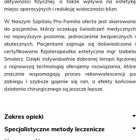
aktywności fizycznej, a także wpływa na estetykę
bezpłatne badanie piersi
miejsc operacyjnych i redukcję widoczności blizn.
W Naszym Szpitalu Pro-Familia oferta jest skierowana
do pacjentów, którzy oczekują świadczeń medycznych
na najwyższym poziomie, jednocześnie bezpiecznych i
Badania prenatalne
wczesna diagnostyka
skutecznych. Pacjentami zajmuje się doświadczona i
certyfikowana fizjoterapeutka estetyczna mgr Izabela
Smolarz. Dzięki indywidualnie dobranej terapii łączonej
z najnowszą technologią oferujemy rozwiązania, które
znacznie wspomagają proces rekonwalescencji po
Przyjęcie do szpitala
zabiegu i szybsze gojenie się ran, a efekty końcowe
Bądź przygotowany
działania chirurgicznego są jeszcze lepsze.
Zakres opieki
Specjalistyczne metody leczenicze