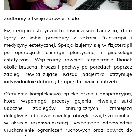
O NAS
Zadbamy o Twoje zdrowie i ciało.
KONTAKT
Fizjoterapia estetyczna to nowoczesna dziedzina, która
ONKOLOGIA
łączy w sobie procedury z zakresu fizjoterapii i
medycyny estetycznej. Specjalizujemy się w fizjoterapii
po operacjach chirurgii plastycznej i ginekologii
STOMATOLOGIA
estetycznej. Wspieramy również regeneracje tkanek
okolic brzucha, krocza i pochwy po porodach poprzez
SZUKAJ
zabiegi rewitalizujące. Każda pacjentka otrzymuje
indywidualnie dobraną terapię do swoich potrzeb.
Oferujemy kompleksową opiekę przed i pooperacyjną,
Bezpłatne badania laboratoryjne
która wspomaga procesy gojenia, niweluje sutki
przez cały okres trwania ciąży
uboczne zabiegów chirurgicznych, zmniejsza
dolegliwości bólowe, niweluje obrzęki, zwiększa komfort
w okresie rekonwalescencji, wspomaga odpowiednie
uruchomienie ograniczeń ruchowych oraz powrót do
Pracownia Mammografii
/s