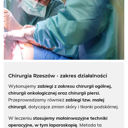
bezpłatne badanie piersi
Badania prenatalne
wczesna diagnostyka
Przyjęcie do szpitala
Bądź przygotowany
Chirurgia Rzeszów - zakres działalności
Wykonujemy
zabiegi z zakresu chirurgii ogólnej,
chirurgii onkologicznej oraz chirurgii piersi.
Przeprowadzamy również
zabiegi tzw. małej
chirurgii
, dotyczące zmian skóry i tkanki podskórnej.
W leczeniu
stosujemy
małoinwazyjne techniki
operacyjne, w tym laparoskopię
. Metoda ta