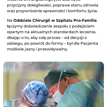
O NAS
przyczyny dolegliwości, poprawa stanu zdrowia
oraz przywrócenie sprawności i komfortu życia.
KONTAKT
Na
Oddziale Chirurgii w Szpitalu Pro-Familia
łączymy doświadczenie zespołu z podejściem
ONKOLOGIA
opartym na aktualnych standardach leczenia,
dbając o to, aby cały proces – od decyzji o
STOMATOLOGIA
zabiegu, po powrót do formy – był dla Pacjenta
możliwie jasny i przewidywalny.
SZUKAJ
Bezpłatne badania laboratoryjne
przez cały okres trwania ciąży
Pracownia Mammografii
/s