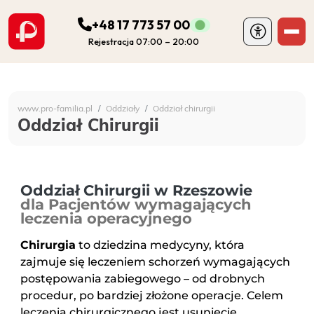
+48 17 773 57 00
Rejestracja 07:00 – 20:00
ODDZIAŁY
Szpital Specjalistyczny 
www.pro-familia.pl
Oddziały
Oddział chirurgii
PORADNIE
Oddział Chirurgii
FIZJOTERAPIA
Oddział Chirurgii w Rzeszowie
DIAGNOSTYKA
dla Pacjentów wymagających
leczenia operacyjnego
POZOSTAŁA DZIAŁALNOŚĆ SZPITALA
Chirurgia
to dziedzina medycyny, która
zajmuje się leczeniem schorzeń wymagających
postępowania zabiegowego – od drobnych
DLA PACJENTA
procedur, po bardziej złożone operacje. Celem
leczenia chirurgicznego jest usunięcie