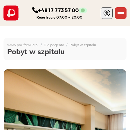
+48 17 773 57 00
Rejestracja 07:00 – 20:00
ODDZIAŁY
Szpital Specjalistyczny 
www.pro-familia.pl
Dla pacjenta
Pobyt w szpitalu
PORADNIE
Pobyt w szpitalu
FIZJOTERAPIA
DIAGNOSTYKA
POZOSTAŁA DZIAŁALNOŚĆ SZPITALA
DLA PACJENTA