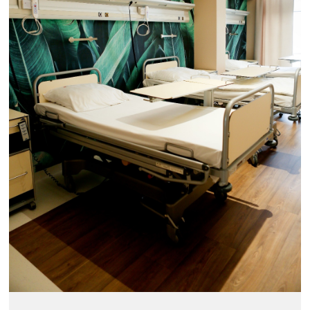
O NAS
KONTAKT
ONKOLOGIA
STOMATOLOGIA
SZUKAJ
Bezpłatne badania laboratoryjne
przez cały okres trwania ciąży
Pracownia Mammografii
/s