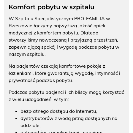
bezpłatne badanie piersi
Komfort pobytu w szpitalu
W Szpitalu Specjalistycznym PRO-FAMILIA w
Rzeszowie łączymy najwyższą jakość opieki
medycznej z komfortem pobytu. Dlatego
Badania prenatalne
stworzyliśmy nowoczesną i przyjazną przestrzeń,
wczesna diagnostyka
zapewniającą spokój i wygodę podczas pobytu w
naszym szpitalu.
Na pacjentów czekają komfortowe pokoje z
Przyjęcie do szpitala
łazienkami, które gwarantują wygodę, intymność i
Bądź przygotowany
prywatność podczas pobytu.
Podczas pobytu pacjenci i ich bliscy mogą korzystać
z wielu udogodnień, w tym:
bezpłatnego dostępu do Internetu,
dystrybutorów z wodą pitną dostępnych na
oddziale,
automatów z przekąskami i napojami