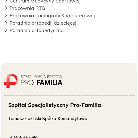
Centrum Medycyny Sportowej
O NAS
Pracownia RTG
Pracownia Tomografii Komputerowej
KONTAKT
Poradnia ortopedii dziecięcej
Poradnia ortopedyczna
ONKOLOGIA
STOMATOLOGIA
SZUKAJ
Bezpłatne badania laboratoryjne
Szpital Specjalistyczny Pro-Familia
przez cały okres trwania ciąży
Tomasz Łoziński Spółka Komandytowa
ul. Witolda 6B
Pracownia Mammografii
/s