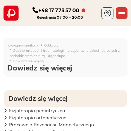
+48 17 773 57 00
Rejestracja 07:00 – 20:00
ODDZIAŁY
Szpital Specjalistyczny 
www.pro-familia.pl
Oddziały
PORADNIE
Oddział ortopedii i traumatologii narządu ruchu dzieci i dorosłych z
pododdziałem chirurgii kręgosłupa
Dowiedz się więcej
Dowiedz się więcej
FIZJOTERAPIA
DIAGNOSTYKA
Dowiedz się więcej
POZOSTAŁA DZIAŁALNOŚĆ SZPITALA
Fizjoterapia pediatryczna
DLA PACJENTA
Fizjoterapia ortopedyczna
Pracownia Rezonansu Magnetycznego