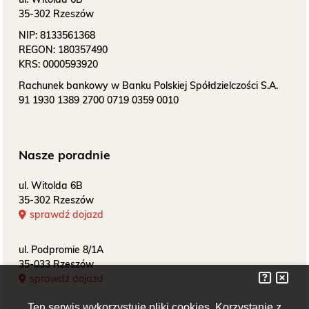
bezpłatne badanie piersi
35-302 Rzeszów
NIP:
8133561368
REGON:
180357490
KRS:
0000593920
Badania prenatalne
Rachunek bankowy w Banku Polskiej Spółdzielczości S.A.
wczesna diagnostyka
91 1930 1389 2700 0719 0359 0010
Nasze poradnie
Przyjęcie do szpitala
Bądź przygotowany
ul. Witolda 6B
35-302 Rzeszów
sprawdź dojazd
ul. Podpromie 8/1A
35-033 Rzeszów
sprawdź dojazd
Ten serwis wykorzystuje pliki cookies. Korzystanie z