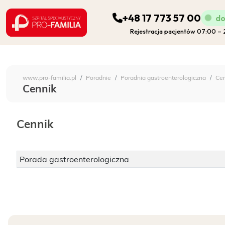
+48 17 773 57 00
do
Rejestracja pacjentów 07:00 –
ODDZIAŁY
Szpital Specjalistyczny 
www.pro-familia.pl
Poradnie
Poradnia gastroenterologiczna
Cen
PORADNIE
Cennik
FIZJOTERAPIA
Cennik
DIAGNOSTYKA
Porada gastroenterologiczna
POZOSTAŁA DZIAŁALNOŚĆ SZPITALA
DLA PACJENTA