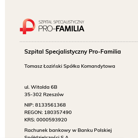
O NAS
KONTAKT
ONKOLOGIA
Szpital Specjalistyczny Pro-Familia
STOMATOLOGIA
Tomasz Łoziński Spółka Komandytowa
SZUKAJ
ul. Witolda 6B
35-302 Rzeszów
Bezpłatne badania laboratoryjne
NIP:
8133561368
przez cały okres trwania ciąży
REGON:
180357490
KRS:
0000593920
Rachunek bankowy w Banku Polskiej
Spółdzielczości S.A.