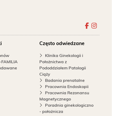
Szpital 
Szpita
i
Często odwiedzane
fonów
Klinika Ginekologii i
-FAMILIA
Położnictwa z
zadawane
Pododdziałem Patologii
Ciąży
Badania prenatalne
Pracownia Endoskopii
Pracownia Rezonansu
Magnetycznego
Poradnia ginekologiczno
- położnicza