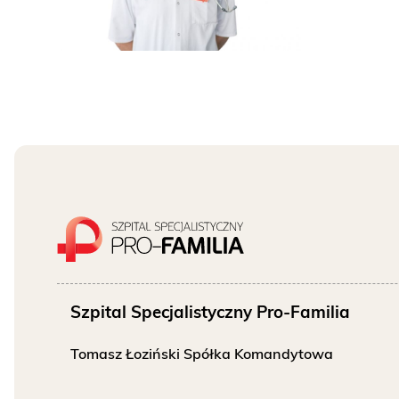
O NAS
KONTAKT
ONKOLOGIA
STOMATOLOGIA
SZUKAJ
Bezpłatne badania laboratoryjne
Szpital Specjalistyczny Pro-Familia
przez cały okres trwania ciąży
Tomasz Łoziński Spółka Komandytowa