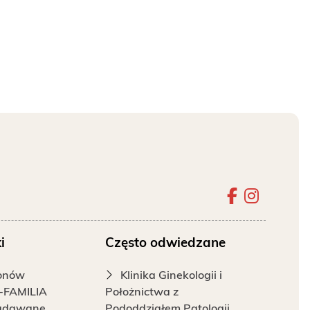
Szpital 
Szpita
i
Często odwiedzane
fonów
Klinika Ginekologii i
-FAMILIA
Położnictwa z
zadawane
Pododdziałem Patologii