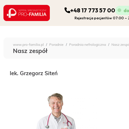
+48 17 773 57 00
do
Rejestracja pacjentów 07:00 –
ODDZIAŁY
Szpital Specjalistyczny 
www.pro-familia.pl
Poradnie
Poradnia nefrologiczna
Nasz zespó
PORADNIE
Nasz zespół
FIZJOTERAPIA
lek. Grzegorz Siteń
DIAGNOSTYKA
POZOSTAŁA DZIAŁALNOŚĆ SZPITALA
DLA PACJENTA