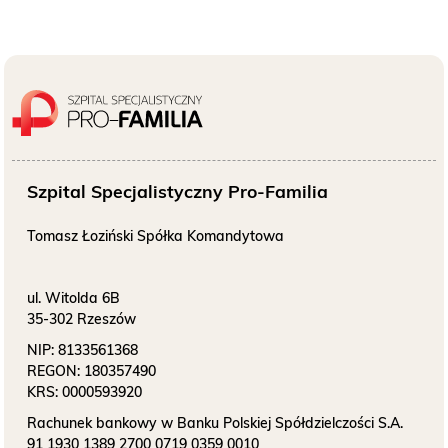
O NAS
KONTAKT
ONKOLOGIA
STOMATOLOGIA
Szpital Specjalistyczny Pro-Familia
Tomasz Łoziński Spółka Komandytowa
SZUKAJ
ul. Witolda 6B
35-302 Rzeszów
Bezpłatne badania laboratoryjne
przez cały okres trwania ciąży
NIP:
8133561368
REGON:
180357490
KRS:
0000593920
Rachunek bankowy w Banku Polskiej Spółdzielczości S.A.
91 1930 1389 2700 0719 0359 0010
Pracownia Mammografii
/s