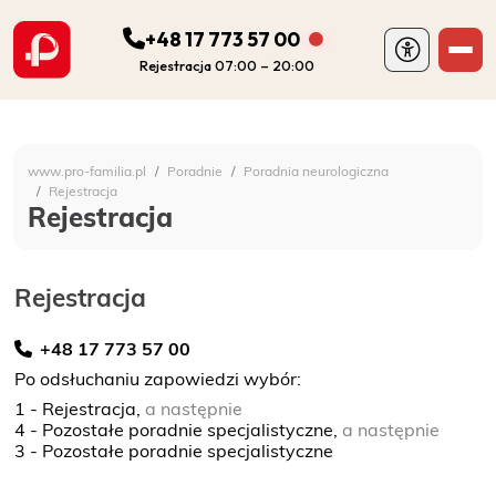
+48 17 773 57 00
Rejestracja 07:00 – 20:00
ODDZIAŁY
Szpital Specjalistyczny 
www.pro-familia.pl
Poradnie
Poradnia neurologiczna
PORADNIE
Rejestracja
Rejestracja
FIZJOTERAPIA
Rejestracja
DIAGNOSTYKA
+48 17 773 57 00
Po odsłuchaniu zapowiedzi wybór:
POZOSTAŁA DZIAŁALNOŚĆ SZPITALA
1 - Rejestracja,
a następnie
4 - Pozostałe poradnie specjalistyczne,
a następnie
DLA PACJENTA
3 - Pozostałe poradnie specjalistyczne