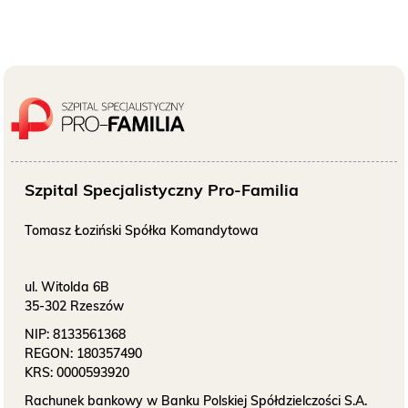
O NAS
KONTAKT
ONKOLOGIA
STOMATOLOGIA
Szpital Specjalistyczny Pro-Familia
SZUKAJ
Tomasz Łoziński Spółka Komandytowa
ul. Witolda 6B
Bezpłatne badania laboratoryjne
35-302 Rzeszów
przez cały okres trwania ciąży
NIP:
8133561368
REGON:
180357490
KRS:
0000593920
Rachunek bankowy w Banku Polskiej Spółdzielczości S.A.
Pracownia Mammografii
/s