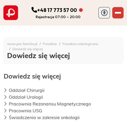
+48 17 773 57 00
Rejestracja 07:00 – 20:00
ODDZIAŁY
Szpital Specjalistyczny 
www.pro-familia.pl
Poradnie
Poradnia onkologiczna
PORADNIE
Dowiedz się więcej
Dowiedz się więcej
FIZJOTERAPIA
Dowiedz się więcej
DIAGNOSTYKA
Oddział Chirurgii
Oddział Urologii
POZOSTAŁA DZIAŁALNOŚĆ SZPITALA
Pracownia Rezonansu Magnetycznego
Pracownia USG
DLA PACJENTA
Świadczenia w zakresie onkologii