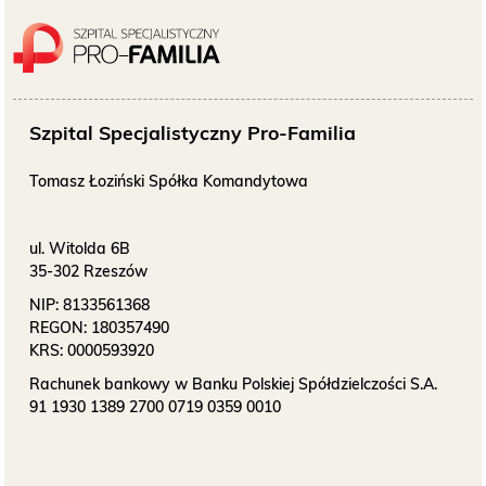
O NAS
KONTAKT
Szpital Specjalistyczny Pro-Familia
ONKOLOGIA
Tomasz Łoziński Spółka Komandytowa
STOMATOLOGIA
ul. Witolda 6B
SZUKAJ
35-302 Rzeszów
NIP:
8133561368
REGON:
180357490
KRS:
0000593920
Bezpłatne badania laboratoryjne
przez cały okres trwania ciąży
Rachunek bankowy w Banku Polskiej Spółdzielczości S.A.
91 1930 1389 2700 0719 0359 0010
Pracownia Mammografii
/s