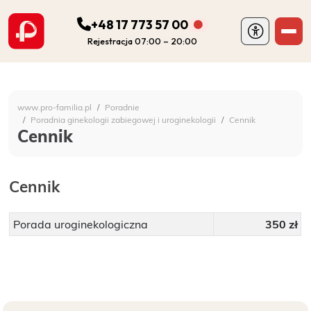
+48 17 773 57 00
Rejestracja 07:00 – 20:00
ODDZIAŁY
Szpital Specjalistyczny 
www.pro-familia.pl
Poradnie
PORADNIE
Poradnia ginekologii zabiegowej i uroginekologii
Cennik
Cennik
FIZJOTERAPIA
Cennik
DIAGNOSTYKA
Porada uroginekologiczna
350 zł
POZOSTAŁA DZIAŁALNOŚĆ SZPITALA
DLA PACJENTA