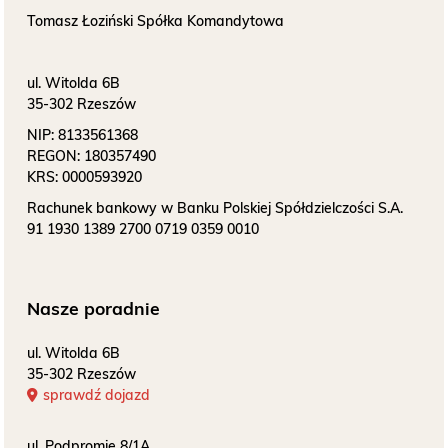
O NAS
Tomasz Łoziński Spółka Komandytowa
KONTAKT
ul. Witolda 6B
35-302 Rzeszów
ONKOLOGIA
NIP:
8133561368
REGON:
180357490
KRS:
0000593920
STOMATOLOGIA
Rachunek bankowy w Banku Polskiej Spółdzielczości S.A.
91 1930 1389 2700 0719 0359 0010
SZUKAJ
Nasze poradnie
Bezpłatne badania laboratoryjne
przez cały okres trwania ciąży
ul. Witolda 6B
35-302 Rzeszów
sprawdź dojazd
ul. Podpromie 8/1A
Pracownia Mammografii
/s