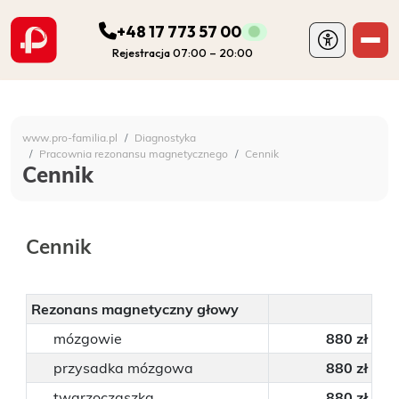
+48 17 773 57 00
Rejestracja 07:00 – 20:00
ODDZIAŁY
Szpital Specjalistyczny 
www.pro-familia.pl
Diagnostyka
PORADNIE
Pracownia rezonansu magnetycznego
Cennik
Cennik
FIZJOTERAPIA
Cennik
DIAGNOSTYKA
POZOSTAŁA DZIAŁALNOŚĆ SZPITALA
Rezonans magnetyczny głowy
mózgowie
880 zł
DLA PACJENTA
przysadka mózgowa
880 zł
twarzoczaszka
880 zł