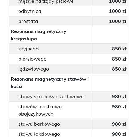
męskie narządy płciowe
1000 zł
bezpłatne badanie piersi
odbytnica
1000 zł
prostata
1000 zł
Rezonans magnetyczny
Badania prenatalne
kregosłupa
wczesna diagnostyka
szyjnego
850 zł
piersiowego
850 zł
lędźwiowego
850 zł
Przyjęcie do szpitala
Rezonans magnetyczny stawów i
Bądź przygotowany
kości
stawy skroniowo-żuchwowe
980 zł
stawów mostkowo-
980 zł
obojczykowych
stawu barkowego
980 zł
stawu łokciowego
980 zł