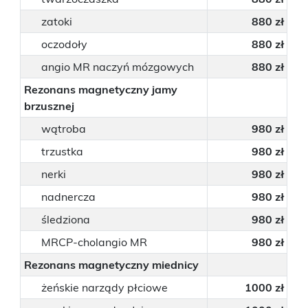
O NAS
zatoki
880 zł
oczodoły
880 zł
KONTAKT
angio MR naczyń mózgowych
880 zł
ONKOLOGIA
Rezonans magnetyczny jamy
brzusznej
STOMATOLOGIA
wątroba
980 zł
trzustka
980 zł
SZUKAJ
nerki
980 zł
nadnercza
980 zł
śledziona
980 zł
Bezpłatne badania laboratoryjne
przez cały okres trwania ciąży
MRCP-cholangio MR
980 zł
Rezonans magnetyczny miednicy
żeńskie narządy płciowe
1000 zł
Pracownia Mammografii
/s