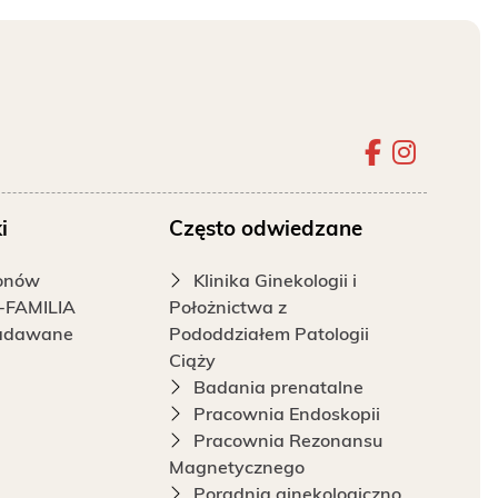
Szpital 
Szpita
i
Często odwiedzane
fonów
Klinika Ginekologii i
-FAMILIA
Położnictwa z
zadawane
Pododdziałem Patologii
Ciąży
Badania prenatalne
Pracownia Endoskopii
Pracownia Rezonansu
Magnetycznego
Poradnia ginekologiczno