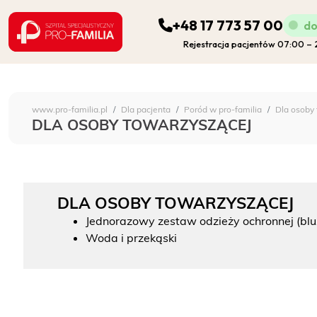
+48 17 773 57 00
do
Rejestracja pacjentów 07:00 –
ODDZIAŁY
Szpital Specjalistyczny 
www.pro-familia.pl
Dla pacjenta
Poród w pro-familia
Dla osoby
PORADNIE
DLA OSOBY TOWARZYSZĄCEJ
FIZJOTERAPIA
DLA OSOBY TOWARZYSZĄCEJ
DIAGNOSTYKA
Jednorazowy zestaw odzieży ochronnej (blu
Woda i przekąski
POZOSTAŁA DZIAŁALNOŚĆ SZPITALA
DLA PACJENTA