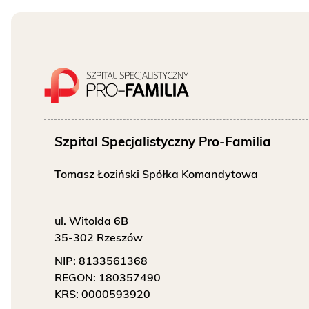
O NAS
KONTAKT
ONKOLOGIA
STOMATOLOGIA
Szpital Specjalistyczny Pro-Familia
SZUKAJ
Tomasz Łoziński Spółka Komandytowa
ul. Witolda 6B
Bezpłatne badania laboratoryjne
35-302 Rzeszów
przez cały okres trwania ciąży
NIP:
8133561368
REGON:
180357490
KRS:
0000593920