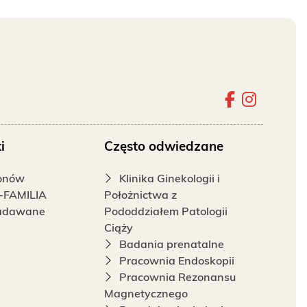
Szpital 
Szpita
i
Często odwiedzane
fonów
Klinika Ginekologii i
-FAMILIA
Położnictwa z
zadawane
Pododdziałem Patologii
Ciąży
Badania prenatalne
Pracownia Endoskopii
Pracownia Rezonansu
Magnetycznego