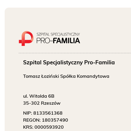
O NAS
KONTAKT
ONKOLOGIA
STOMATOLOGIA
Szpital Specjalistyczny Pro-Familia
SZUKAJ
Tomasz Łoziński Spółka Komandytowa
ul. Witolda 6B
Bezpłatne badania laboratoryjne
35-302 Rzeszów
przez cały okres trwania ciąży
NIP:
8133561368
REGON:
180357490
KRS:
0000593920