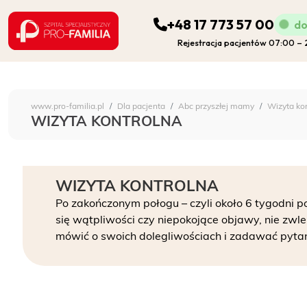
+48 17 773 57 00
do
Rejestracja pacjentów 07:00 –
ODDZIAŁY
Szpital Specjalistyczny 
www.pro-familia.pl
Dla pacjenta
Abc przyszłej mamy
Wizyta ko
PORADNIE
WIZYTA KONTROLNA
FIZJOTERAPIA
WIZYTA KONTROLNA
DIAGNOSTYKA
Po zakończonym połogu – czyli około 6 tygodni po
się wątpliwości czy niepokojące objawy, nie zwlek
POZOSTAŁA DZIAŁALNOŚĆ SZPITALA
mówić o swoich dolegliwościach i zadawać pyta
DLA PACJENTA