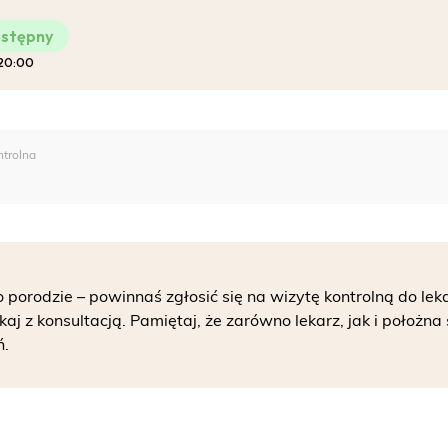
stępny
 20:00
Pro-Familia
ntrolna
 porodzie – powinnaś zgłosić się na wizytę kontrolną do lek
aj z konsultacją. Pamiętaj, że zarówno lekarz, jak i położna 
ń.