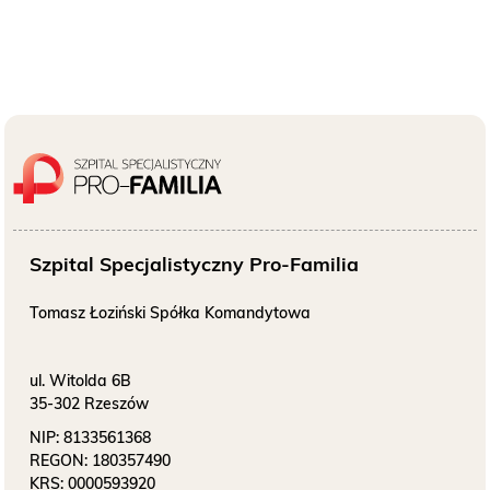
bezpłatne badanie piersi
Badania prenatalne
wczesna diagnostyka
Szpital Specjalistyczny Pro-Familia
Przyjęcie do szpitala
Bądź przygotowany
Tomasz Łoziński Spółka Komandytowa
ul. Witolda 6B
35-302 Rzeszów
NIP:
8133561368
REGON:
180357490
KRS:
0000593920