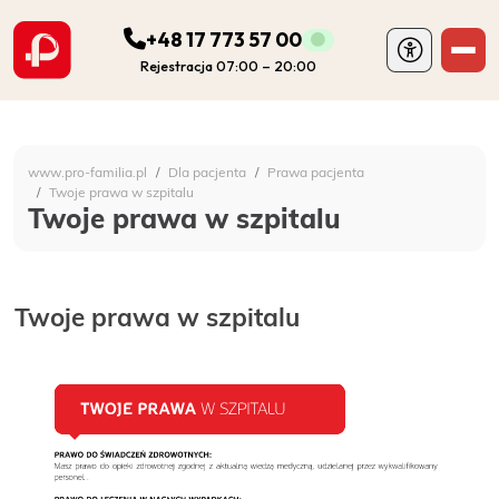
+48 17 773 57 00
Rejestracja 07:00 – 20:00
ODDZIAŁY
Szpital Specjalistyczny 
www.pro-familia.pl
Dla pacjenta
Prawa pacjenta
PORADNIE
Twoje prawa w szpitalu
Twoje prawa w szpitalu
FIZJOTERAPIA
Twoje prawa w szpitalu
DIAGNOSTYKA
POZOSTAŁA DZIAŁALNOŚĆ SZPITALA
DLA PACJENTA