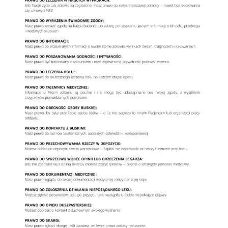
O NAS
KONTAKT
ONKOLOGIA
STOMATOLOGIA
SZUKAJ
Bezpłatne badania laboratoryjne
przez cały okres trwania ciąży
Pracownia Mammografii
/s