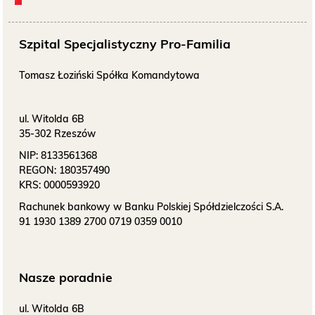
bezpłatne badanie piersi
Szpital Specjalistyczny Pro-Familia
Tomasz Łoziński Spółka Komandytowa
Badania prenatalne
wczesna diagnostyka
ul. Witolda 6B
35-302 Rzeszów
NIP:
8133561368
REGON:
180357490
Przyjęcie do szpitala
Bądź przygotowany
KRS:
0000593920
Rachunek bankowy w Banku Polskiej Spółdzielczości S.A.
91 1930 1389 2700 0719 0359 0010
Nasze poradnie
ul. Witolda 6B