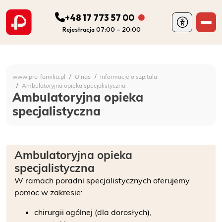
+48 17 773 57 00
Rejestracja 07:00 – 20:00
ODDZIAŁY
Szpital Specjalistyczny 
www.pro-familia.pl
O nas
Informacje o szpitalu
PORADNIE
Ambulatoryjna opieka specjalistyczna
Ambulatoryjna opieka
specjalistyczna
FIZJOTERAPIA
DIAGNOSTYKA
Ambulatoryjna opieka
specjalistyczna
POZOSTAŁA DZIAŁALNOŚĆ SZPITALA
W ramach poradni specjalistycznych oferujemy
pomoc w zakresie:
DLA PACJENTA
chirurgii ogólnej (dla dorosłych),