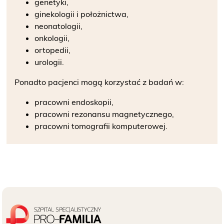
genetyki,
O NAS
ginekologii i położnictwa,
neonatologii,
KONTAKT
onkologii,
ortopedii,
ONKOLOGIA
urologii.
Ponadto pacjenci mogą korzystać z badań w:
STOMATOLOGIA
pracowni endoskopii,
pracowni rezonansu magnetycznego,
SZUKAJ
pracowni tomografii komputerowej.
Bezpłatne badania laboratoryjne
przez cały okres trwania ciąży
Pracownia Mammografii
/s