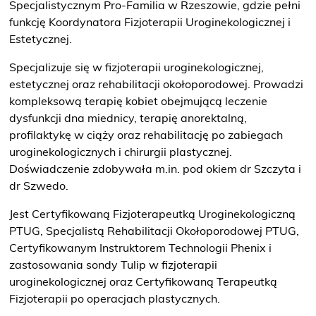
Specjalistycznym Pro-Familia w Rzeszowie, gdzie pełni
bezpłatne badanie piersi
funkcję Koordynatora Fizjoterapii Uroginekologicznej i
Estetycznej.
Specjalizuje się w fizjoterapii uroginekologicznej,
estetycznej oraz rehabilitacji okołoporodowej. Prowadzi
Badania prenatalne
wczesna diagnostyka
kompleksową terapię kobiet obejmującą leczenie
dysfunkcji dna miednicy, terapię anorektalną,
profilaktykę w ciąży oraz rehabilitację po zabiegach
uroginekologicznych i chirurgii plastycznej.
Doświadczenie zdobywała m.in. pod okiem dr Szczyta i
Przyjęcie do szpitala
Bądź przygotowany
dr Szwedo.
Jest Certyfikowaną Fizjoterapeutką Uroginekologiczną
PTUG, Specjalistą Rehabilitacji Okołoporodowej PTUG,
Certyfikowanym Instruktorem Technologii Phenix i
zastosowania sondy Tulip w fizjoterapii
uroginekologicznej oraz Certyfikowaną Terapeutką
Fizjoterapii po operacjach plastycznych.