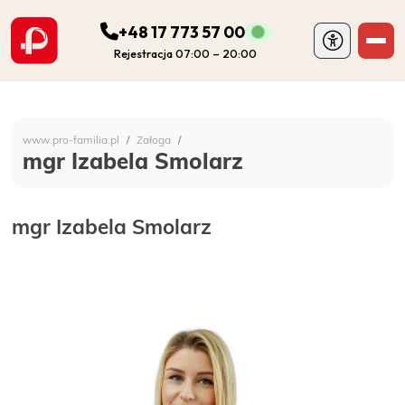
+48 17 773 57 00
Rejestracja 07:00 – 20:00
ODDZIAŁY
Szpital Specjalistyczny 
www.pro-familia.pl
Załoga
PORADNIE
mgr Izabela Smolarz
FIZJOTERAPIA
mgr Izabela Smolarz
DIAGNOSTYKA
POZOSTAŁA DZIAŁALNOŚĆ SZPITALA
DLA PACJENTA