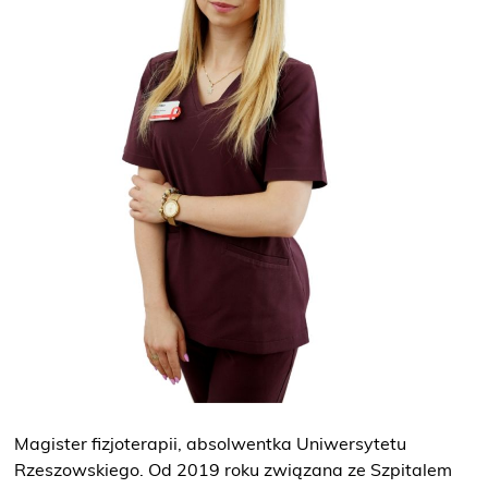
O NAS
KONTAKT
ONKOLOGIA
STOMATOLOGIA
SZUKAJ
Bezpłatne badania laboratoryjne
przez cały okres trwania ciąży
Magister fizjoterapii, absolwentka Uniwersytetu
Rzeszowskiego. Od 2019 roku związana ze Szpitalem
Pracownia Mammografii
/s