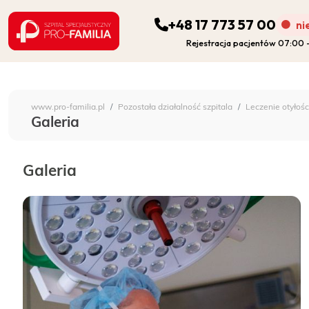
+48 17 773 57 00
ni
Rejestracja pacjentów 07:00
ODDZIAŁY
Szpital Specjalistyczny 
www.pro-familia.pl
Pozostała działalność szpitala
Leczenie otyłośc
PORADNIE
Galeria
FIZJOTERAPIA
Galeria
DIAGNOSTYKA
POZOSTAŁA DZIAŁALNOŚĆ SZPITALA
DLA PACJENTA