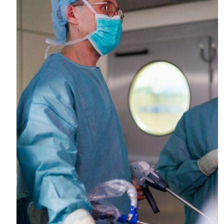
O NAS
KONTAKT
ONKOLOGIA
STOMATOLOGIA
SZUKAJ
Bezpłatne badania laboratoryjne
przez cały okres trwania ciąży