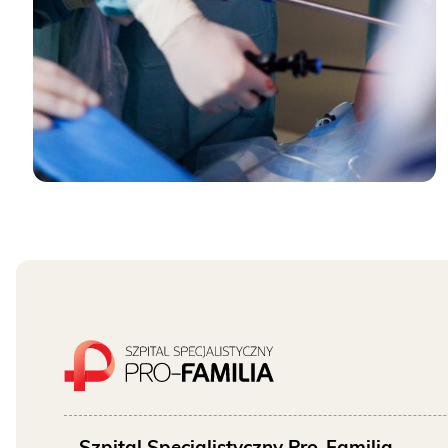
Pracownia Mammografii
/s
bezpłatne badanie piersi
Badania prenatalne
wczesna diagnostyka
Przyjęcie do szpitala
Bądź przygotowany
Szpital Specjalistyczny Pro-Familia