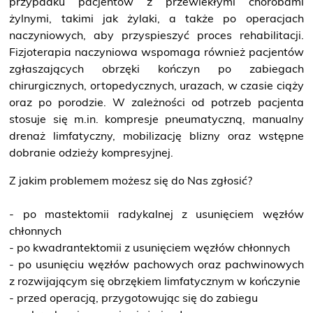
przypadku pacjentów z przewlekłymi chorobami
bezpłatne badanie piersi
żylnymi, takimi jak żylaki, a także po operacjach
naczyniowych, aby przyspieszyć proces rehabilitacji.
Fizjoterapia naczyniowa wspomaga również pacjentów
zgłaszających obrzęki kończyn po zabiegach
chirurgicznych, ortopedycznych, urazach, w czasie ciąży
Badania prenatalne
wczesna diagnostyka
oraz po porodzie. W zależności od potrzeb pacjenta
stosuje się m.in. kompresje pneumatyczną, manualny
drenaż limfatyczny, mobilizację blizny oraz wstępne
dobranie odzieży kompresyjnej.
Przyjęcie do szpitala
Z jakim problemem możesz się do Nas zgłosić?
Bądź przygotowany
- po mastektomii radykalnej z usunięciem węzłów
chłonnych
- po kwadrantektomii z usunięciem węzłów chłonnych
- po usunięciu węzłów pachowych oraz pachwinowych
z rozwijającym się obrzękiem limfatycznym w kończynie
- przed operacją, przygotowując się do zabiegu