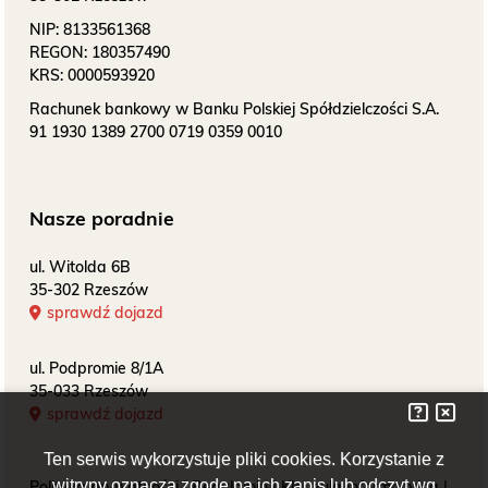
NIP:
8133561368
REGON:
180357490
KRS:
0000593920
Rachunek bankowy w Banku Polskiej Spółdzielczości S.A.
91 1930 1389 2700 0719 0359 0010
Nasze poradnie
ul. Witolda 6B
35-302 Rzeszów
sprawdź dojazd
ul. Podpromie 8/1A
35-033 Rzeszów
sprawdź dojazd
Ten serwis wykorzystuje pliki cookies. Korzystanie z
witryny oznacza zgodę na ich zapis lub odczyt wg
Polityka prywatności
|
Regulamin
|
Klauzula informacyjna
|