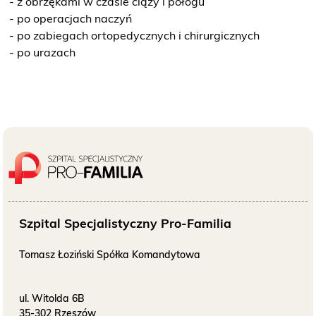
- z obrzękami w czasie ciąży i połogu
- po operacjach naczyń
- po zabiegach ortopedycznych i chirurgicznych
- po urazach
Szpital Specjalistyczny Pro-Familia
Tomasz Łoziński Spółka Komandytowa
ul. Witolda 6B
35-302 Rzeszów