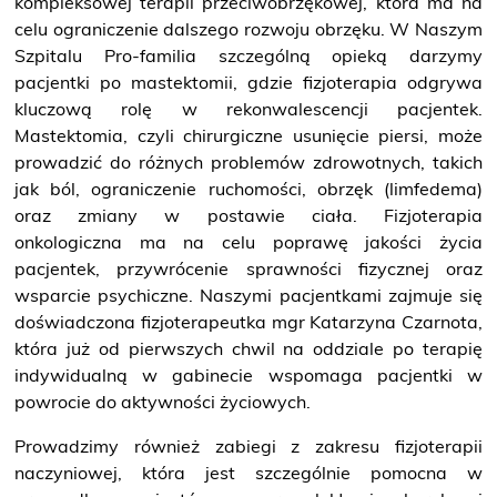
kompleksowej terapii przeciwobrzękowej, która ma na
O NAS
celu ograniczenie dalszego rozwoju obrzęku. W Naszym
Szpitalu Pro-familia szczególną opieką darzymy
KONTAKT
pacjentki po mastektomii, gdzie fizjoterapia odgrywa
kluczową rolę w rekonwalescencji pacjentek.
Mastektomia, czyli chirurgiczne usunięcie piersi, może
ONKOLOGIA
prowadzić do różnych problemów zdrowotnych, takich
jak ból, ograniczenie ruchomości, obrzęk (limfedema)
STOMATOLOGIA
oraz zmiany w postawie ciała. Fizjoterapia
onkologiczna ma na celu poprawę jakości życia
SZUKAJ
pacjentek, przywrócenie sprawności fizycznej oraz
wsparcie psychiczne. Naszymi pacjentkami zajmuje się
doświadczona fizjoterapeutka mgr Katarzyna Czarnota,
która już od pierwszych chwil na oddziale po terapię
Bezpłatne badania laboratoryjne
indywidualną w gabinecie wspomaga pacjentki w
przez cały okres trwania ciąży
powrocie do aktywności życiowych.
Prowadzimy również zabiegi z zakresu fizjoterapii
naczyniowej, która jest szczególnie pomocna w
Pracownia Mammografii
/s