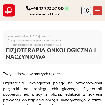
+48 17 773 57 00
Rejestracja 07:00 – 20:00
ODDZIAŁY
Szpital Specjalistyczny 
www.pro-familia.pl
Fizjoterapia
PORADNIE
Fizjoterapia onkologiczna i naczyniowa
Fizjoterapia onkologiczna i naczyniowa
FIZJOTERAPIA ONKOLOGICZNA I
FIZJOTERAPIA
NACZYNIOWA
DIAGNOSTYKA
Twoje zdrowie w naszych rękach.
POZOSTAŁA DZIAŁALNOŚĆ SZPITALA
Fizjoterapia Onkologiczna polega na przygotowaniu
pacjentki do zabiegu chirurgicznego, fizjoterapii
DLA PACJENTA
pooperacyjnej, pracy z blizną, edukacji z zakresu
prewencji wystąpienia obrzęku limfatycznego, a także