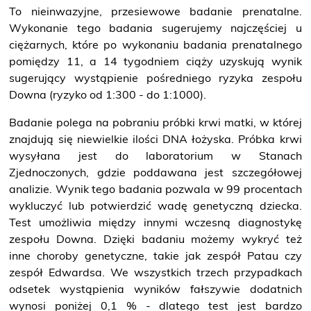
To nieinwazyjne, przesiewowe badanie prenatalne.
Wykonanie tego badania sugerujemy najczęściej u
ciężarnych, które po wykonaniu badania prenatalnego
pomiędzy 11, a 14 tygodniem ciąży uzyskują wynik
sugerujący wystąpienie pośredniego ryzyka zespołu
Downa (ryzyko od 1:300 - do 1:1000).
Badanie polega na pobraniu próbki krwi matki, w której
znajdują się niewielkie ilości DNA łożyska. Próbka krwi
wysyłana jest do laboratorium w Stanach
Zjednoczonych, gdzie poddawana jest szczegółowej
analizie. Wynik tego badania pozwala w 99 procentach
wykluczyć lub potwierdzić wadę genetyczną dziecka.
Test umożliwia między innymi wczesną diagnostykę
zespołu Downa. Dzięki badaniu możemy wykryć też
inne choroby genetyczne, takie jak zespół Patau czy
zespół Edwardsa. We wszystkich trzech przypadkach
odsetek wystąpienia wyników fałszywie dodatnich
wynosi poniżej 0,1 % - dlatego test jest bardzo