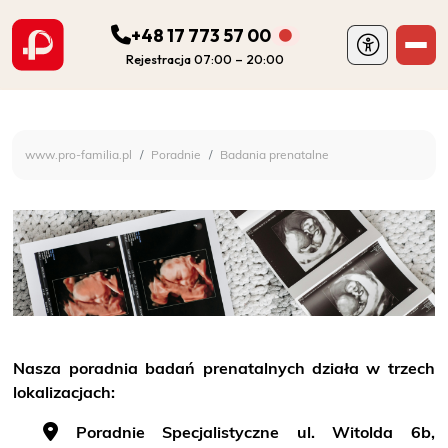
+48 17 773 57 00
Rejestracja 07:00 – 20:00
ODDZIAŁY
Szpital Specjalistyczny 
www.pro-familia.pl
Poradnie
Badania prenatalne
PORADNIE
FIZJOTERAPIA
DIAGNOSTYKA
POZOSTAŁA DZIAŁALNOŚĆ SZPITALA
Nasza poradnia badań prenatalnych działa w trzech
lokalizacjach:
DLA PACJENTA
Poradnie Specjalistyczne ul. Witolda 6b,