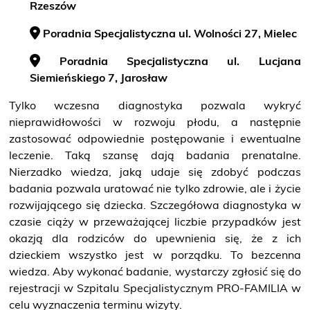
Rzeszów
O NAS
Poradnia Specjalistyczna ul. Wolności 27, Mielec
KONTAKT
Poradnia Specjalistyczna ul. Lucjana
Siemieńskiego 7, Jarosław
ONKOLOGIA
Tylko wczesna diagnostyka pozwala wykryć
nieprawidłowości w rozwoju płodu, a następnie
STOMATOLOGIA
zastosować odpowiednie postępowanie i ewentualne
leczenie. Taką szansę dają badania prenatalne.
SZUKAJ
Nierzadko wiedza, jaką udaje się zdobyć podczas
badania pozwala uratować nie tylko zdrowie, ale i życie
rozwijającego się dziecka.
Szczegółowa diagnostyka w
czasie ciąży w przeważającej liczbie przypadków jest
Bezpłatne badania laboratoryjne
przez cały okres trwania ciąży
okazją dla rodziców do upewnienia się, że z ich
dzieckiem wszystko jest w porządku. To bezcenna
wiedza. Aby wykonać badanie, wystarczy zgłosić się do
rejestracji w Szpitalu Specjalistycznym PRO-FAMILIA w
celu wyznaczenia terminu wizyty.
Pracownia Mammografii
/s