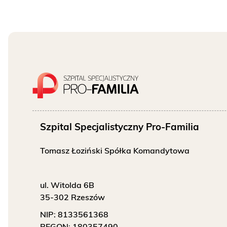
O NAS
KONTAKT
ONKOLOGIA
STOMATOLOGIA
SZUKAJ
Szpital Specjalistyczny Pro-Familia
Tomasz Łoziński Spółka Komandytowa
Bezpłatne badania laboratoryjne
przez cały okres trwania ciąży
ul. Witolda 6B
35-302 Rzeszów
NIP:
8133561368
REGON:
180357490