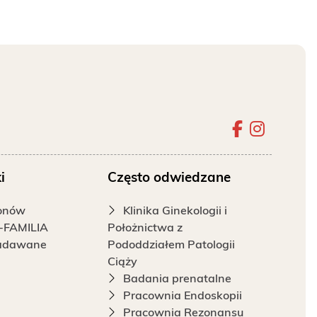
Szpital 
Szpita
i
Często odwiedzane
fonów
Klinika Ginekologii i
-FAMILIA
Położnictwa z
zadawane
Pododdziałem Patologii
Ciąży
Badania prenatalne
Pracownia Endoskopii
Pracownia Rezonansu