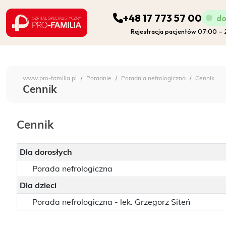
+48 17 773 57 00
do
Rejestracja pacjentów 07:00 –
ODDZIAŁY
Szpital Specjalistyczny 
www.pro-familia.pl
Poradnie
Poradnia nefrologiczna
Cennik
PORADNIE
Cennik
FIZJOTERAPIA
Cennik
DIAGNOSTYKA
Dla dorosłych
Porada nefrologiczna
POZOSTAŁA DZIAŁALNOŚĆ SZPITALA
Dla dzieci
Porada nefrologiczna - lek. Grzegorz Siteń
DLA PACJENTA